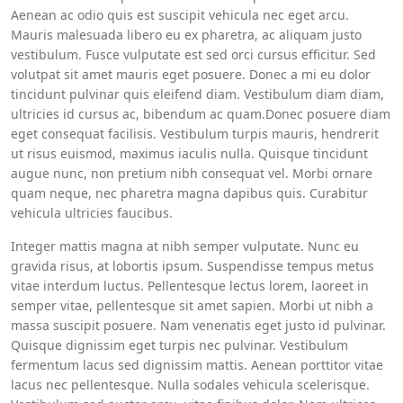
Aenean ac odio quis est suscipit vehicula nec eget arcu.
Mauris malesuada libero eu ex pharetra, ac aliquam justo
vestibulum. Fusce vulputate est sed orci cursus efficitur. Sed
volutpat sit amet mauris eget posuere. Donec a mi eu dolor
tincidunt pulvinar quis eleifend diam. Vestibulum diam diam,
ultricies id cursus ac, bibendum ac quam.Donec posuere diam
eget consequat facilisis. Vestibulum turpis mauris, hendrerit
ut risus euismod, maximus iaculis nulla. Quisque tincidunt
augue nunc, non pretium nibh consequat vel. Morbi ornare
quam neque, nec pharetra magna dapibus quis. Curabitur
vehicula ultricies faucibus.
Integer mattis magna at nibh semper vulputate. Nunc eu
gravida risus, at lobortis ipsum. Suspendisse tempus metus
vitae interdum luctus. Pellentesque lectus lorem, laoreet in
semper vitae, pellentesque sit amet sapien. Morbi ut nibh a
massa suscipit posuere. Nam venenatis eget justo id pulvinar.
Quisque dignissim eget turpis nec pulvinar. Vestibulum
fermentum lacus sed dignissim mattis. Aenean porttitor vitae
lacus nec pellentesque. Nulla sodales vehicula scelerisque.