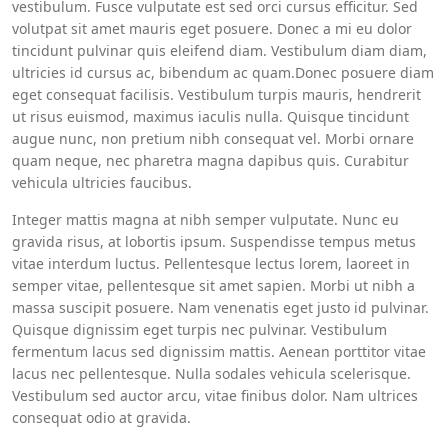
vestibulum. Fusce vulputate est sed orci cursus efficitur. Sed
volutpat sit amet mauris eget posuere. Donec a mi eu dolor
tincidunt pulvinar quis eleifend diam. Vestibulum diam diam,
ultricies id cursus ac, bibendum ac quam.Donec posuere diam
eget consequat facilisis. Vestibulum turpis mauris, hendrerit
ut risus euismod, maximus iaculis nulla. Quisque tincidunt
augue nunc, non pretium nibh consequat vel. Morbi ornare
quam neque, nec pharetra magna dapibus quis. Curabitur
vehicula ultricies faucibus.
Integer mattis magna at nibh semper vulputate. Nunc eu
gravida risus, at lobortis ipsum. Suspendisse tempus metus
vitae interdum luctus. Pellentesque lectus lorem, laoreet in
semper vitae, pellentesque sit amet sapien. Morbi ut nibh a
massa suscipit posuere. Nam venenatis eget justo id pulvinar.
Quisque dignissim eget turpis nec pulvinar. Vestibulum
fermentum lacus sed dignissim mattis. Aenean porttitor vitae
lacus nec pellentesque. Nulla sodales vehicula scelerisque.
Vestibulum sed auctor arcu, vitae finibus dolor. Nam ultrices
consequat odio at gravida.