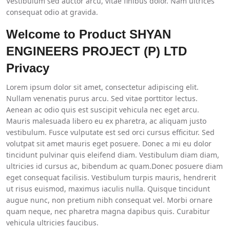
Vestibulum sed auctor arcu, vitae finibus dolor. Nam ultrices
consequat odio at gravida.
Welcome to Product SHYAN
ENGINEERS PROJECT (P) LTD
Privacy
Lorem ipsum dolor sit amet, consectetur adipiscing elit.
Nullam venenatis purus arcu. Sed vitae porttitor lectus.
Aenean ac odio quis est suscipit vehicula nec eget arcu.
Mauris malesuada libero eu ex pharetra, ac aliquam justo
vestibulum. Fusce vulputate est sed orci cursus efficitur. Sed
volutpat sit amet mauris eget posuere. Donec a mi eu dolor
tincidunt pulvinar quis eleifend diam. Vestibulum diam diam,
ultricies id cursus ac, bibendum ac quam.Donec posuere diam
eget consequat facilisis. Vestibulum turpis mauris, hendrerit
ut risus euismod, maximus iaculis nulla. Quisque tincidunt
augue nunc, non pretium nibh consequat vel. Morbi ornare
quam neque, nec pharetra magna dapibus quis. Curabitur
vehicula ultricies faucibus.